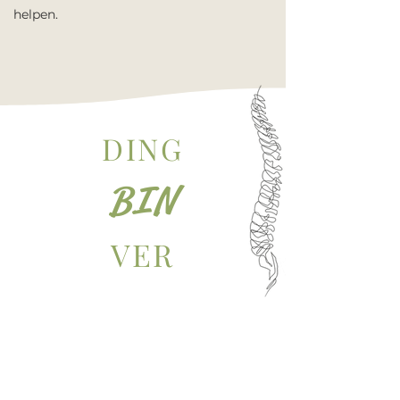
helpen.
DING
BIN
VER